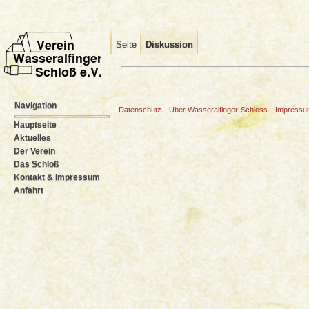
Seite
Diskussion
Wechseln zu:
Navigation
,
Suche
Navigation
Datenschutz
Über Wasseralfinger-Schloss
Impress
Hauptseite
Aktuelles
Der Verein
Das Schloß
Kontakt & Impressum
Anfahrt